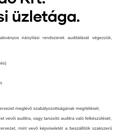
si üzletága.
bványos irányítási rendszerek auditálását végezzük,
zés)
t.
zervezet meglévő szabályozottságának megítélését,
et vevői auditra, vagy tanúsító auditra való felkészülését,
szervezet, mint vevő képviseletét a beszállítók szakszerű