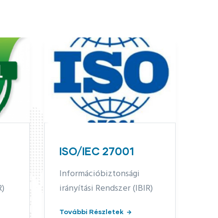
ISO 45001
Munkahelyi
Egészségvédelem és
Biztonság Irányítási
Rendszer (MEBIR)
27001
További Részletek
iztonsági
ndszer (IBIR)
letek