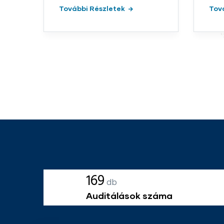
letek
További Részletek
241
db
Auditálások száma