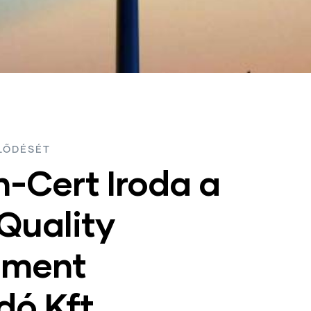
LŐDÉSÉT
-Cert Iroda a
Quality
sment
ó Kft.