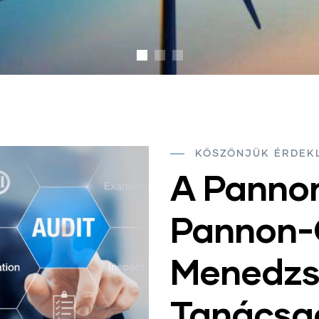
KÖSZÖNJÜK ÉRDEK
A Pannon
Pannon-
Menedz
Tanácsad