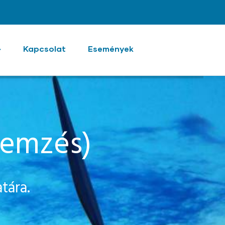
Kapcsolat
Események
lemzés)
tára.