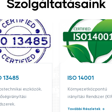
Szolgáltatásaink
ISO 14001
ISO/IEC 
Környezetközpontú
Információb
irányítási Rendszer (KIR)
irányítási Re
További Részletek
További Rész