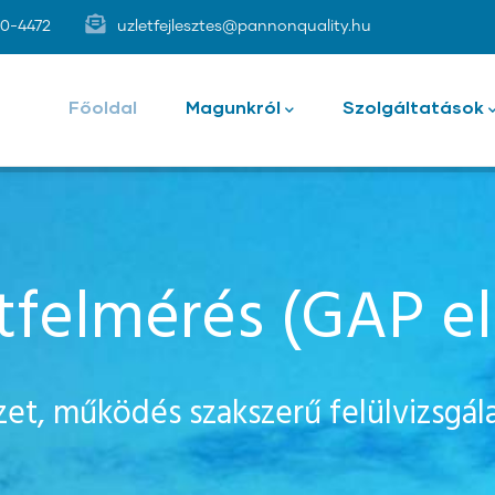
00-4472
uzletfejlesztes@pannonquality.hu
Magyar
menü
Főoldal
Magunkról
Szolgáltatások
tfelmérés (GAP e
yzet, működés szakszerű felülvizsgála