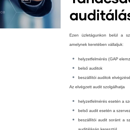
auditálá
Ezen üzletágunkon belül a sza
amelynek keretében vállaljuk:
helyzetfelmérés (GAP elem
belső auditok
beszállítói auditok
elvégzésé
Az elvégzett audit szolgálhatja
helyzetfelmérés esetén a s
belső audit esetén a szervez
beszállítói audit soránt a 
auditálásán keresztül.