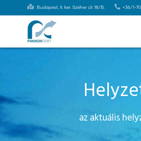
Ugrás
Budapest, II. ker. Széher út 18/B.
+36/1-7
a
tartalomra
Helyze
az aktuális hel