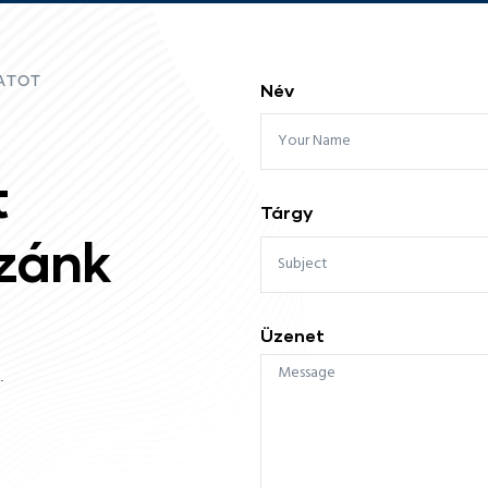
ATOT
Név
t
Tárgy
zzánk
Üzenet
.