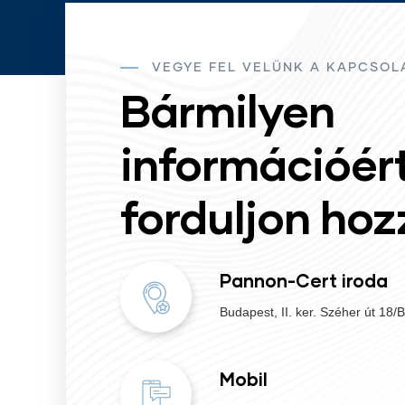
VEGYE FEL VELÜNK A KAPCSOL
Bármilyen
információér
forduljon ho
Pannon-Cert iroda
Budapest, II. ker. Széher út 18/B
Mobil