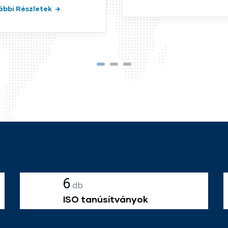
9
db
ISO tanúsítványok