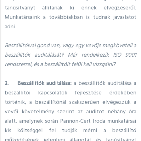
tanúsítványt állítanak ki ennek elvégzéséről.
Munkatársaink a továbbiakban is tudnak javaslatot
adni.
Beszállítóival gond van, vagy egy vevője megköveteli a
beszállítók auditálását? Már rendelkezik ISO 9001
rendszerrel, és a beszállítóit felül kell vizsgálni?
3. Beszállítók auditálása:
a beszállítók auditálása a
beszállítói kapcsolatok fejlesztése érdekében
történik, a beszállítónál szakszerűen elvégezzük a
vevői követelmény szerint az auditot néhány óra
alatt, amelynek során Pannon-Cert Iroda munkatársai
kis költséggel fel tudják mérni a beszállító
működésének jelenlegi állapotát és tanúsítványt