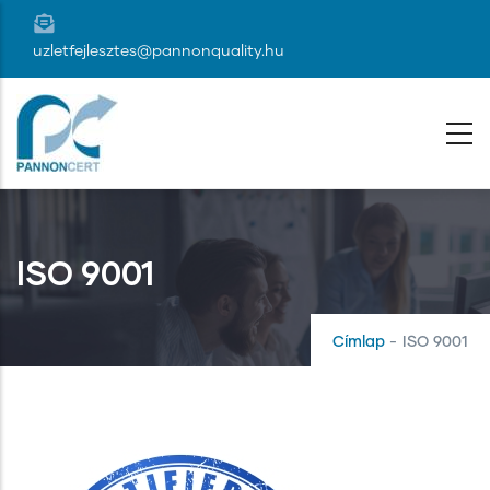
Ugrás
a
uzletfejlesztes@pannonquality.hu
tartalomra
ISO 9001
Címlap
-
ISO 9001