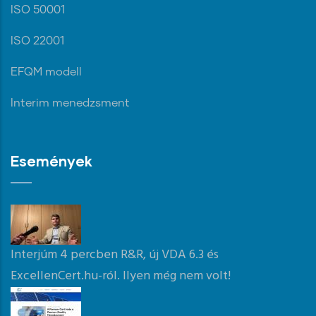
ISO 50001
ISO 22001
EFQM modell
Interim menedzsment
Események
Interjúm 4 percben R&R, új VDA 6.3 és
ExcellenCert.hu-ról. Ilyen még nem volt!