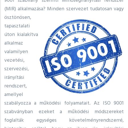
9001 szabvány szerinti Minőségirányítási rendszer
(MIR) alkalmazása?
Minden szervezet tudatosan vagy
ösztönösen,
tapasztalati
úton kialakítva
alkalmaz
valamilyen
vezetési,
szervezési,
irányítási
rendszert,
amellyel
szabályozza a működési folyamatait. Az ISO 9001
szabványban ezeket a működési módszereket
foglalták egységes követelményrendszerré,