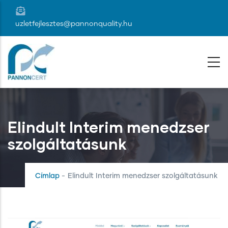
Ugrás
a
uzletfejlesztes@pannonquality.hu
tartalomra
Elindult Interim menedzser
szolgáltatásunk
Címlap
-
Elindult Interim menedzser szolgáltatásunk