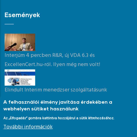
Események
Interjúm 4 percben R&R, új VDA 6.3 és
ExcellenCert.hu-ról. Ilyen még nem volt!
Elindult Interim menedzser szolgáltatásunk
A felhasználói élmény javítása érdekében a
webhelyen sütiket használunk
Az „Elfogadás” gombra kattintva hozzájárul a sütik létrehozásához.
További információk
© Copyright Pannon-Cert iroda. 2020. Minden jog