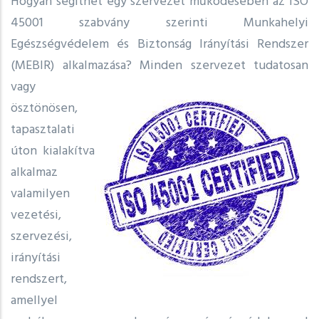
​Hogyan segíthet egy szervezet működésében az ISO
45001 szabvány szerinti Munkahelyi
Egészségvédelem és Biztonság Irányítási Rendszer
(MEBIR) alkalmazása?
Minden szervezet tudatosan
vagy
ösztönösen,
tapasztalati
úton kialakítva
alkalmaz
valamilyen
vezetési,
szervezési,
irányítási
rendszert,
amellyel