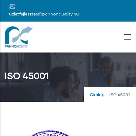
Ugrás
a
uzletfejlesztes@pannonquality.hu
tartalomra
ISO 45001
Címlap
-
ISO 45001