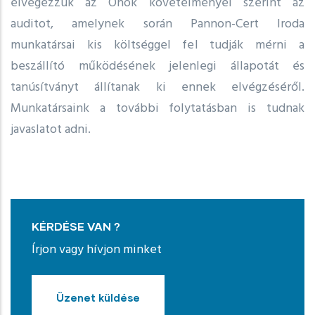
elvégezzük az Önök követelményei szerint az
auditot, amelynek során Pannon-Cert Iroda
munkatársai kis költséggel fel tudják mérni a
beszállító működésének jelenlegi állapotát és
tanúsítványt állítanak ki ennek elvégzéséről.
Munkatársaink a további folytatásban is tudnak
javaslatot adni.
KÉRDÉSE VAN ?
Írjon vagy hívjon minket
Üzenet küldése