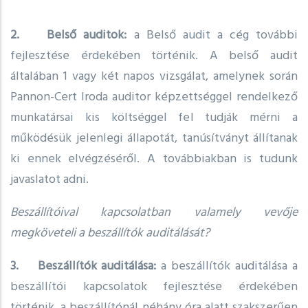
2. Belső auditok:
a Belső audit a cég további
fejlesztése érdekében történik. A belső audit
általában 1 vagy két napos vizsgálat, amelynek során
Pannon-Cert Iroda auditor képzettséggel rendelkező
munkatársai kis költséggel fel tudják mérni a
működésük jelenlegi állapotát, tanúsítványt állítanak
ki ennek elvégzéséről. A továbbiakban is tudunk
javaslatot adni.
Beszállítóival kapcsolatban valamely vevője
megköveteli a beszállítók auditálását?
3. Beszállítók auditálása:
a beszállítók auditálása a
beszállítói kapcsolatok fejlesztése érdekében
történik, a beszállítónál néhány óra alatt szakszerűen