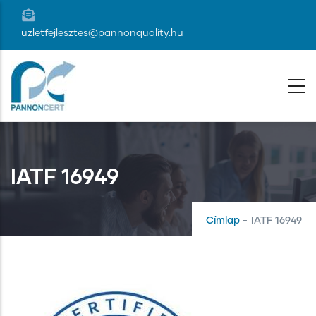
Ugrás
a
uzletfejlesztes@pannonquality.hu
tartalomra
IATF 16949
Címlap
-
IATF 16949