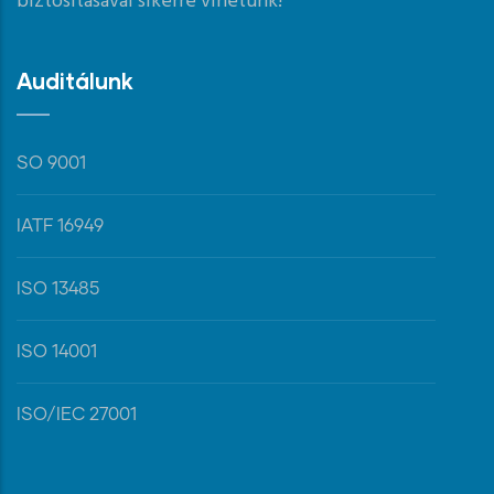
biztosításával sikerre vihetünk!
Auditálunk
SO 9001
IATF 16949
ISO 13485
ISO 14001
ISO/IEC 27001