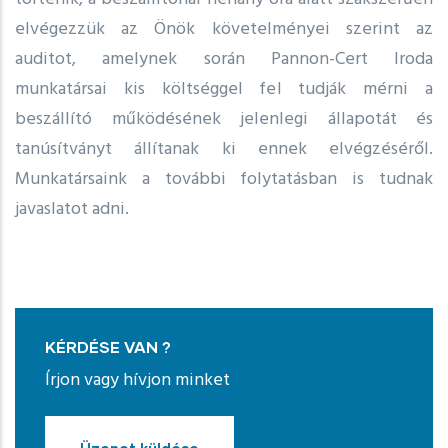
elvégezzük az Önök követelményei szerint az
auditot, amelynek során Pannon-Cert Iroda
munkatársai kis költséggel fel tudják mérni a
beszállító működésének jelenlegi állapotát és
tanúsítványt állítanak ki ennek elvégzéséről.
Munkatársaink a további folytatásban is tudnak
javaslatot adni.
KÉRDÉSE VAN ?
Írjon vagy hívjon minket